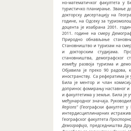
но-ма­те­ма­тич­ког фа­кул­те­та у
туристичко планирање. Звање док­т
докторску дисертацију на Геогр
године, на Одсеку за туризмолош
доцента је изабрана 2001. годи
2011. године на смеру Демогра
Природно обнављање становни
Становништво и туризам на смер
и докторским студијама. Пр
становништва, демографског с
између развоја туризма и демо
Објавила је преко 90 радова,
иностранству. Са рефератима је
Била је ментор и члан комисиј
допринос фомирању наставног и на
и факултетима у земљи. Била је 
међународног значаја. Руководил
Regions
”
(Географски факултет у
интердисциплинарних истраживањ
Географског факултета
Просторна
Демографија
, председништва Др