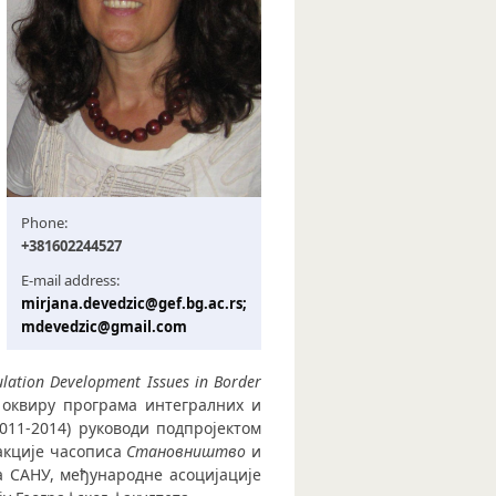
Phone:
+381602244527
E-mail address:
mirjana.devedzic@gef.bg.ac.rs;
mdevedzic@gmail.com
lation
Development
Issues
in
Border
 оквиру програма интегралних и
011-2014) руководи подпројектом
дакције часописа
Становништво
и
 САНУ, међународне асоцијације