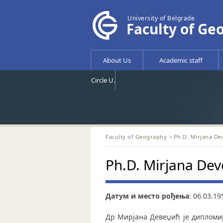
University of Belgrade
Faculty of Ge
About Us
Academic staff
Circle U.
Faculty of Geography
> Ph.D. Mirjana De
Ph.D. Mirjana Dev
Датум и место рођења
: 06.03.1
Др Мирјана Девеџић је ди­пло­ми­