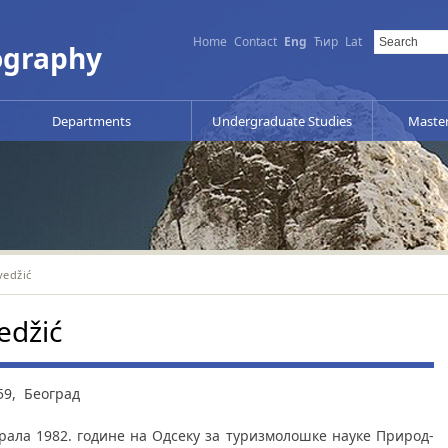
Home
Contact
Eng
Ћир
Lat
ography
Departments
Undergraduate Studies
Master
vedžić
edžić
959, Београд
ра­ла 1982. године на Од­се­ку за туризмолошке науке При­род­