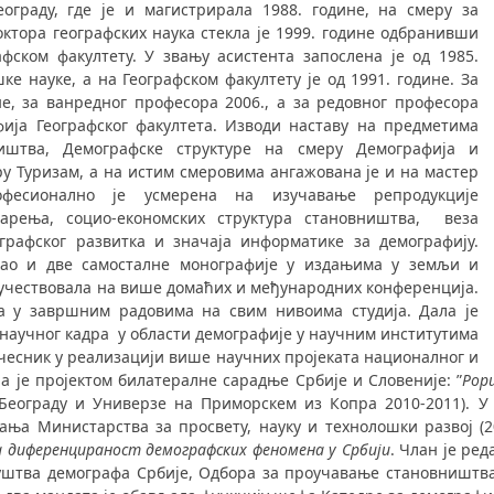
 Бе­о­гра­ду, где је и магистрирала 1988. го­ди­не, на смеру за
о­ра ге­о­граф­ских на­у­ка стекла је 1999. го­ди­не одбранивши
афском факултету. У звању асистента запослена је од 1985.
ке науке, а на Географском факултету је од 1991. године. За
не, за ванредног професора 2006., а за редовног професора
фија Географског факултета. Изводи наставу на предметима
штва, Демографске структуре на смеру Демографија и
у Туризам, а на истим смеровима ангажована је и на мастер
офесионално је усмерена на изучавање репродукције
тарења, социо-економских структура становништва, веза
графског развитка и значаја информатике за демографију.
 као и две самосталне монографије у издањима у земљи и
 учествовала на више домаћих и међународних конференција.
а у завршним радовима на свим нивоима студија. Дала је
учног кадра у обла­сти де­мо­гра­фи­је у научним институтима
учесник у реализацији више научних пројеката националног и
а је пројектом билатералне сарадње Србије и Словеније: ”
Popu
 Београду и Универзе на Приморскем из Копра 2010-2011). У
а Министарства за просвету, науку и технолошки развој (2
 диференцираност демографских феномена у Србији
. Члан је ре
уштва демографа Србије, Одбора за проучавање становништва