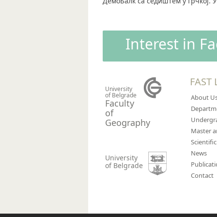
ДемоБалк са седиштем у Грчкој. 
Interest in F
FAST 
University
of Belgrade
About U
Faculty
Departm
of
Undergra
Geography
Master 
Scientific
News
University
Publicat
of Belgrade
Contact