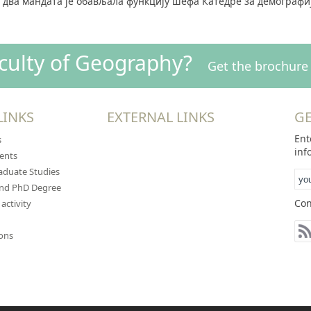
У два мандата је обављала функцију шефа Катедре за демографиј
aculty of Geography?
Get the brochure 
LINKS
EXTERNAL LINKS
GE
Ent
s
inf
ents
duate Studies
and PhD Degree
Con
 activity
ions